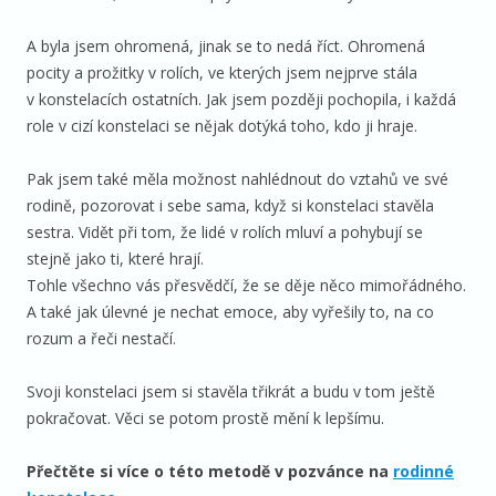
A byla jsem ohromená, jinak se to nedá říct. Ohromená
pocity a prožitky v rolích, ve kterých jsem nejprve stála
v konstelacích ostatních. Jak jsem později pochopila, i každá
role v cizí konstelaci se nějak dotýká toho, kdo ji hraje.
Pak jsem také měla možnost nahlédnout do vztahů ve své
rodině, pozorovat i sebe sama, když si konstelaci stavěla
sestra. Vidět při tom, že lidé v rolích mluví a pohybují se
stejně jako ti, které hrají.
Tohle všechno vás přesvědčí, že se děje něco mimořádného.
A také jak úlevné je nechat emoce, aby vyřešily to, na co
rozum a řeči nestačí.
Svoji konstelaci jsem si stavěla třikrát a budu v tom ještě
pokračovat. Věci se potom prostě mění k lepšímu.
Přečtěte si více o této metodě v pozvánce na
rodinné