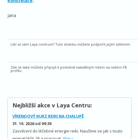
konstelace
.
Jana
Líbí se vám Laya centrum? Tuto stránku můžete podpořit jejím sdílením:
Zde se také můžete připojit k podobně naladěným lidem na našem FB
profilu:
Nejbližší akce v Laya Centru:
VÍKENDOVÝ KURZ REIKI NA CHALUPĚ
31. 10. 2026 od 09:30
Zasvěcení do léčebné energie reiki. Naučíme se jak s touto
energií léčit, žít a pracovat.
Více »