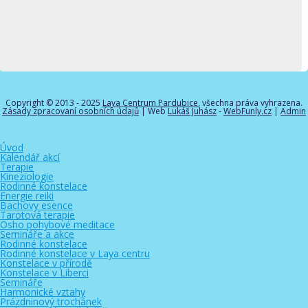
Copyright © 2013 - 2025
Laya Centrum Pardubice
, všechna práva vyhrazena.
Zásady zpracovaní osobních údajů
| Web
Lukáš Juhász
-
WebFunly.cz
|
Admin
Úvod
Kalendář akcí
Terapie
Kineziologie
Rodinné konstelace
Energie reiki
Bachovy esence
Tarotová terapie
Osho pohybové meditace
Semináře a akce
Rodinné konstelace
Rodinné konstelace v Laya centru
Konstelace v přírodě
Konstelace v Liberci
Semináře
Harmonické vztahy
Prázdninový trochánek