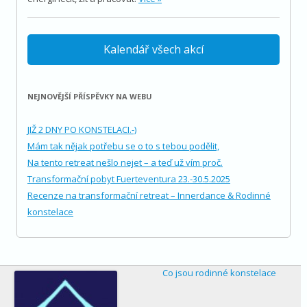
Kalendář všech akcí
NEJNOVĚJŠÍ PŘÍSPĚVKY NA WEBU
JIŽ 2 DNY PO KONSTELACI.-)
Mám tak nějak potřebu se o to s tebou podělit,
Na tento retreat nešlo nejet – a teď už vím proč.
Transformační pobyt Fuerteventura 23.-30.5.2025
Recenze na transformační retreat – Innerdance & Rodinné
konstelace
Co jsou rodinné konstelace