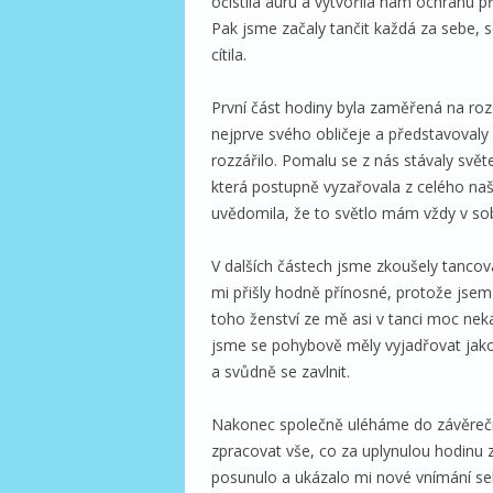
očistila auru a vytvořila nám ochranu pře
Pak jsme začaly tančit každá za sebe, s
cítila.
První část hodiny byla zaměřená na roz
nejprve svého obličeje a představoval
rozzářilo. Pomalu se z nás stávaly svět
která postupně vyzařovala z celého naše
uvědomila, že to světlo mám vždy v sob
V dalších částech jsme zkoušely tancov
mi přišly hodně přínosné, protože jsem
toho ženství ze mě asi v tanci moc neka
jsme se pohybově měly vyjadřovat jako
a svůdně se zavlnit.
Nakonec společně uléháme do závěrečn
zpracovat vše, co za uplynulou hodinu 
posunulo a ukázalo mi nové vnímání s