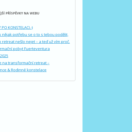
JŠÍ PŘÍSPĚVKY NA WEBU
NY PO KONSTELACI.-)
 nějak potřebu se o to s tebou podělit,
 retreat nešlo nejet – a teď už vím proč.
rmační pobyt Fuerteventura
.2025
 na transformační retreat –
nce & Rodinné konstelace