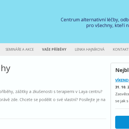
Centrum alternativní léčby, od
pro všechny, kteří n
SEMINÁŘE A AKCE
VAŠE PŘÍBĚHY
LENKA HAJNÍKOVÁ
KONTAKT
ěhy
Nejbl
VÍKEND
31. 10. 
příběhy, zážitky a zkušenosti s terapiemi v Laya centru?
Zasvěce
právě zde. Chcete se podělit o své vlastní? Posílejte je na
se jak s