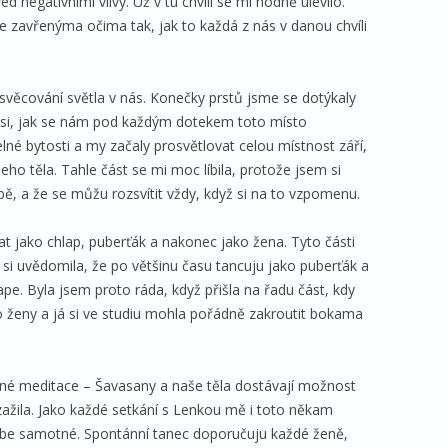
d negativními vlivy. Už v tu chvíli se mi hodně ulevilo.
e zavřenýma očima tak, jak to každá z nás v danou chvíli
svěcování světla v nás. Konečky prstů jsme se dotýkaly
y si, jak se nám pod každým dotekem toto místo
elné bytosti a my začaly prosvětlovat celou místnost září,
ho těla. Tahle část se mi moc líbila, protože jsem si
ě, a že se můžu rozsvítit vždy, když si na to vzpomenu.
at jako chlap, puberťák a nakonec jako žena. Tyto části
 si uvědomila, že po většinu času tancuju jako puberťák a
pe. Byla jsem proto ráda, když přišla na řadu část, kdy
 ženy a já si ve studiu mohla pořádně zakroutit bokama
é meditace – Šavasany a naše těla dostávají možnost
zažila. Jako každé setkání s Lenkou mě i toto někam
ebe samotné. Spontánní tanec doporučuju každé ženě,