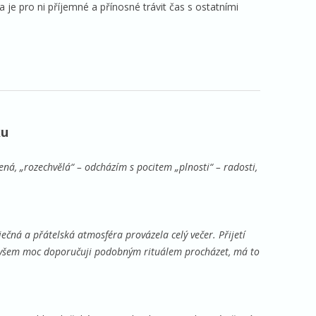
je pro ni příjemné a přínosné trávit čas s ostatními
ku
ená, „rozechvělá“ – odcházím s pocitem „plnosti“ – radosti,
čná a přátelská atmosféra provázela celý večer. Přijetí
 všem moc doporučuji podobným rituálem procházet, má to