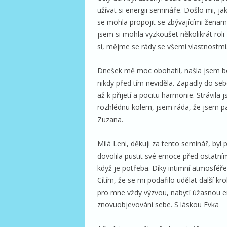
užívat si energii semináře. Došlo mi, ja
se mohla propojit se zbývajícími ženam
jsem si mohla vyzkoušet několikrát roli
si, mějme se rády se všemi vlastnostmi. 
Dnešek mě moc obohatil, našla jsem bole
nikdy před tím neviděla. Zapadly do se
až k přijetí a pocitu harmonie. Strávila
rozhlédnu kolem, jsem ráda, že jsem pa
Zuzana.
Milá Leni, děkuji za tento seminář, byl
dovolila pustit své emoce před ostatním
když je potřeba. Díky intimní atmosfé
Cítím, že se mi podařilo udělat další kr
pro mne vždy výzvou, nabytí úžasnou en
znovuobjevování sebe. S láskou Evka