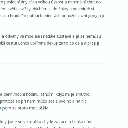
 poslední dny cítila velkou úzkost a minimální chuť do
ném světle svíčky, dýchám si do čakry a nesmírně si
t na hrudi. Po patnácti minutách bohužel zazní gong a je
onie a odvahy ve mně ale i nadále zůstává a já se nemůžu
lší cestu! Lence upřímně děkuji za to co dělá a přeji ji
 denní/noční hodinu, tančím, když mi je smutno,
 protože se při něm můžu zcela uvolnit a na nic
u
jsem se proto moc těšila.
 kdy jsme se v kroužku chytly za ruce a Lenka nám