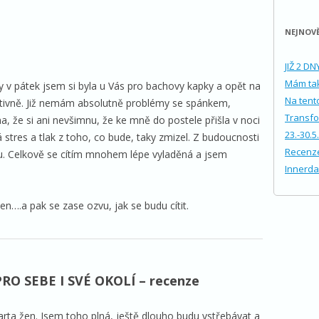
NEJNOVĚ
JIŽ 2 D
Mám tak
 v pátek jsem si byla u Vás pro bachovy kapky a opět na
Na tento
zitivně. Již nemám absolutně problémy se spánkem,
Transfo
a, že si ani nevšimnu, že ke mně do postele přišla v noci
23.-30.5
stres a tlak z toho, co bude, taky zmizel. Z budoucnosti
Recenze
nu. Celkově se cítím mnohem lépe vyladěná a jsem
Innerda
en….a pak se zase ozvu, jak se budu cítit.
 SEBE I SVÉ OKOLÍ – recenze
arta žen. Jsem toho plná, ještě dlouho budu vstřebávat a