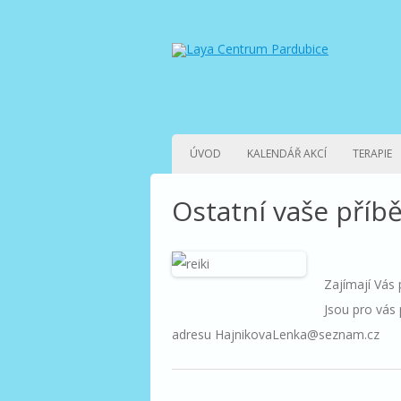
ÚVOD
KALENDÁŘ AKCÍ
TERAPIE
Ostatní vaše příb
Zajímají Vás 
Jsou pro vás 
adresu HajnikovaLenka@seznam.cz