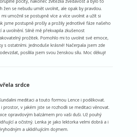
uplné pocity, nakonec zvítězila zvědavost a bylo to
ích žen se nebudu umět uvolnit, ale opak by pravdou.
mi umožnil se postupně více a více uvolnit a užít si
jak jsme postupně prošly a prožily jednotlivé fáze našeho
etí a uvolnění. Silně mě překvapila zkušenost
opakovatelný prožitek. Pomohlo mi to uvolnit své emoce,
tky s ostatními. Jednoduše krásné! Načerpala jsem zde
e odevzdat, posílila jsem svou ženskou sílu. Moc děkuji!
vřela srdce
 Kundalini meditaci a touto formou Lence i poděkovat.
i i prostor, v jakém jste se rozhodli se meditaci věnovat.
bice opravdovým balzámem pro vaši duši. Už pouhý
dňující a očistný. Lenka je jako lektorka velmi dobrá a i
ěryhodným a uklidňujícím dojmem.