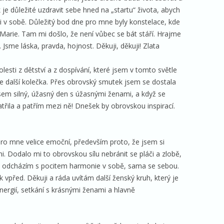
k je důležité uzdravit sebe hned na „startu“ života, abych
i v sobě. Důležitý bod dne pro mne byly konstelace, kde
 Marie. Tam mi došlo, že není vůbec se bát stáří. Hrajme
Jsme láska, pravda, hojnost. Děkuji, děkuji! Zlata
sti z dětství a z dospívání, které jsem v tomto světle
be další kolečka. Přes obrovský smutek jsem se dostala
 jsem silný, úžasný den s úžasnými ženami, a když se
třila a patřím mezi ně! Dnešek by obrovskou inspirací.
 pro mne velice emoční, především proto, že jsem si
i. Dodalo mi to obrovskou sílu nebránit se pláči a zlobě,
ře odcházím s pocitem harmonie v sobě, sama se sebou.
ok vpřed. Děkuji a ráda uvítám další ženský kruh, který je
ergií, setkání s krásnými ženami a hlavně