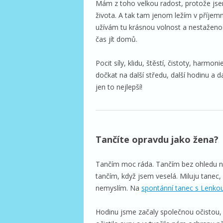
Mám z toho velkou radost, protože jsem
života. A tak tam jenom ležím v příjem
užívám tu krásnou volnost a nestaženos
čas jít domů.
Pocit síly, klidu, štěstí, čistoty, harm
dočkat na další středu, další hodinu a da
jen to nejlepší!
Tančíte opravdu jako žena?
Tančím moc ráda. Tančím bez ohledu na
tančím, když jsem veselá. Miluju tanec,
nemyslím. Na
spontánní tanec s Lenko
Hodinu jsme začaly společnou očistou,