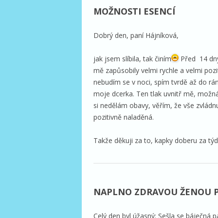
MOŽNOSTI ESENCÍ
Dobrý den, paní Hájníková,
jak jsem slíbila, tak činím
Před 14 dny
mě zapůsobily velmi rychle a velmi po
nebudím se v noci, spím tvrdě až do rán
moje dcerka. Ten tlak uvnitř mě, možná 
si nedělám obavy, věřím, že vše zvlád
pozitivně naladěná.
Takže děkuji za to, kapky doberu za týd
NAPLNO ZDRAVOU ŽENOU PRO
Celý den byl úžasný: Sešla se báječná p