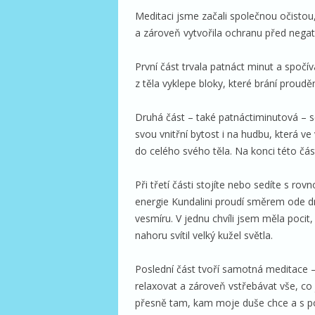
Meditaci jsme začali společnou očistou,
a zároveň vytvořila ochranu před negativ
První část trvala patnáct minut a spočí
z těla vyklepe bloky, které brání prouděn
Druhá část – také patnáctiminutová – s
svou vnitřní bytost i na hudbu, která ve 
do celého svého těla. Na konci této čás
Při třetí části stojíte nebo sedíte s ro
energie Kundalini proudí směrem ode d
vesmíru. V jednu chvíli jsem měla pocit
nahoru svítil velký kužel světla.
Poslední část tvoří samotná meditace – 
relaxovat a zároveň vstřebávat vše, co
přesně tam, kam moje duše chce a s potě