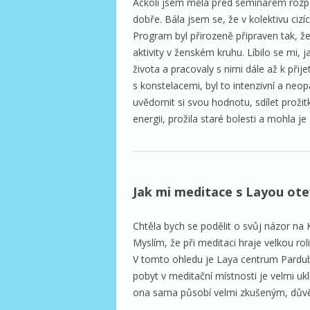
Ačkoli jsem měla před seminářem rozpor
dobře. Bála jsem se, že v kolektivu ciz
Program byl přirozeně připraven tak, že 
aktivity v ženském kruhu. Líbilo se mi, 
života a pracovaly s nimi dále až k přij
s konstelacemi, byl to intenzivní a ne
uvědomit si svou hodnotu, sdílet proži
energii, prožila staré bolesti a mohla j
Jak mi meditace s Layou ote
Chtěla bych se podělit o svůj názor na
Myslím, že při meditaci hraje velkou rol
V tomto ohledu je Laya centrum Pardu
pobyt v meditační místnosti je velmi ukli
ona sama působí velmi zkušeným, dův