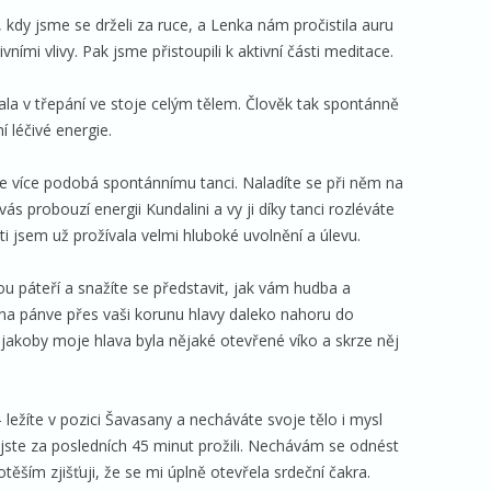
 kdy jsme se drželi za ruce, a Lenka nám pročistila auru
ními vlivy. Pak jsme přistoupili k aktivní části meditace.
vala v třepání ve stoje celým tělem. Člověk tak spontánně
í léčivé energie.
e více podobá spontánnímu tanci. Naladíte se při něm na
vás probouzí energii Kundalini a vy ji díky tanci rozléváte
ti jsem už prožívala velmi hluboké uvolnění a úlevu.
vnou páteří a snažíte se představit, jak vám hudba a
na pánve přes vaši korunu hlavy daleko nahoru do
, jakoby moje hlava byla nějaké otevřené víko a skrze něj
ležíte v pozici Šavasany a necháváte svoje tělo i mysl
 jste za posledních 45 minut prožili. Nechávám se odnést
ším zjišťuji, že se mi úplně otevřela srdeční čakra.