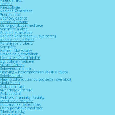
Kalendář akcí
Terapie
Kineziologie
Rodinné konstelace
Energie reiki
Bachovy esence
Tarotová terapie
Osho pohybové meditace
Semináře a akce
Rodinné konstelace
Rodinné konstelace v Laya centru
Konstelace v přírodě
Konstelace v Liberci
Semináře
Harmonické vztahy
Prázdninový trochánek
Uzdravte své vnitřní dítě
Být dobrým rodičem
Šťastné vztahy
Sebevědomí a neb….
Enjoying – nekompromisní štěstí v životě
Sebehodnota
Naplno zdravou ženou pro sebe i své okolí
Škola života
Reiki semináře
Víkendový kurz reiki
Reiki setkání
Reiki pro maminky i tatínky
Meditace a relaxace
Hudba v nás i kolem nás
Osho pohybové meditace
Tibetské misky