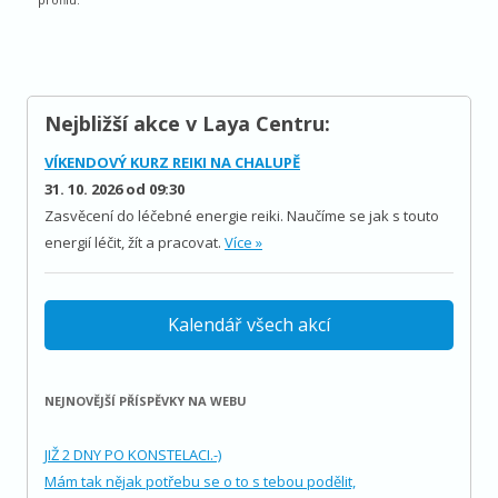
Nejbližší akce v Laya Centru:
VÍKENDOVÝ KURZ REIKI NA CHALUPĚ
31. 10. 2026 od 09:30
Zasvěcení do léčebné energie reiki. Naučíme se jak s touto
energií léčit, žít a pracovat.
Více »
Kalendář všech akcí
NEJNOVĚJŠÍ PŘÍSPĚVKY NA WEBU
JIŽ 2 DNY PO KONSTELACI.-)
Mám tak nějak potřebu se o to s tebou podělit,