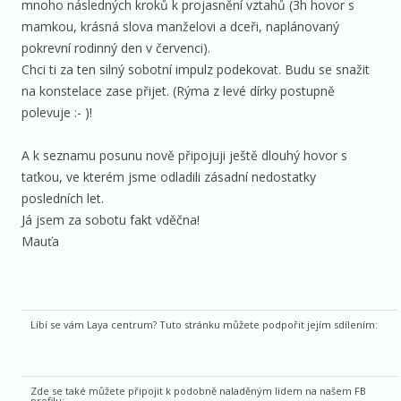
mnoho následných kroků k projasnění vztahů (3h hovor s
mamkou, krásná slova manželovi a dceři, naplánovaný
pokrevní rodinný den v červenci).
Chci ti za ten silný sobotní impulz podekovat. Budu se snažit
na konstelace zase přijet. (Rýma z levé dírky postupně
polevuje :- )!
A k seznamu posunu nově připojuji ještě dlouhý hovor s
taťkou, ve kterém jsme odladili zásadní nedostatky
posledních let.
Já jsem za sobotu fakt vděčna!
Mauťa
Líbí se vám Laya centrum? Tuto stránku můžete podpořit jejím sdílením:
Zde se také můžete připojit k podobně naladěným lidem na našem FB
profilu: