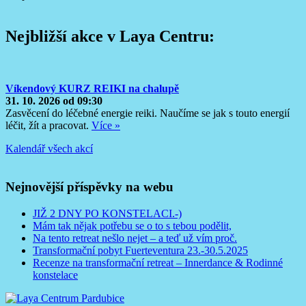
Nejbližší akce v Laya Centru:
Víkendový KURZ REIKI na chalupě
31. 10. 2026 od 09:30
Zasvěcení do léčebné energie reiki. Naučíme se jak s touto energií
léčit, žít a pracovat.
Více »
Kalendář všech akcí
Nejnovější příspěvky na webu
JIŽ 2 DNY PO KONSTELACI.-)
Mám tak nějak potřebu se o to s tebou podělit,
Na tento retreat nešlo nejet – a teď už vím proč.
Transformační pobyt Fuerteventura 23.-30.5.2025
Recenze na transformační retreat – Innerdance & Rodinné
konstelace