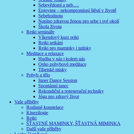
Sebevědomí a neb….
Enjoying – nekompromisní štěstí v životě
Sebehodnota
Naplno zdravou ženou pro sebe i své okolí
Škola života
Reiki semináře
Víkendový kurz reiki
Reiki setkání
Reiki pro maminky i tatínky
Meditace a relaxace
Hudba v nás i kolem nás
Osho pohybové meditace
Tibetské misky
Pohyb a tělo
Inner Dance Session
Spontánní tanec
Rekondiční a regenerační techniky
Jóga pro zdravý život
Vaše příběhy
Rodinné konstelace
Kinezilogie
Reiki
ŠŤASTNÉ MAMINKY, ŠŤASTNÁ MIMINKA
Další vaše příběhy