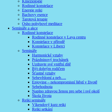
Kineziologie
Rodinné konstelace
Energie reiki
Bachovy esence
Tarotová terapie
Osho pohybové meditace
Semináře a akce
Rodinné konstelace
Rodinné konstelace v Laya centru
Konstelace v přírodě
Konstelace v Liberci
Semináře
Harmonické vztahy
Prázdninový trochánek
Uzdravte své vnitřní dítě
Být dobrým rodičem
Šťastné vztahy
Sebevědomí a neb….
Enjoying – nekompromisní štěstí v životě
Sebehodnota
Naplno zdravou ženou pro sebe i své okolí
Škola života
Reiki semináře
Víkendový kurz reiki
Reiki setkání