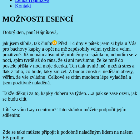
Lenka Hajníková
Kontakt
MOŽNOSTI ESENCÍ
Dobrý den, paní Hájníková,
jak jsem slíbila, tak činím
Před 14 dny v pátek jsem si byla u Vás
pro bachovy kapky a opět na mě zapůsobily velmi rychle a velmi
pozitivně. Již nemám absolutně problémy se spánkem, nebudím se v
noci, spím tvrdě až do rána, že si ani nevšimnu, že ke mně do
postele přišla v noci moje dcerka. Ten tlak uvnitř mě, možná stres a
tlak z toho, co bude, taky zmizel. Z budoucnosti si nedělám obavy,
věřím, že vše zvládnu. Celkově se cítím mnohem lépe vyladěná a
jsem pozitivně naladěná.
Takže děkuji za to, kapky doberu za týden….a pak se zase ozvu, jak
se budu cítit.
Líbí se vám Laya centrum? Tuto stránku můžete podpořit jejím
sdílením:
Zde se také můžete připojit k podobně naladěným lidem na našem
FB profilu: