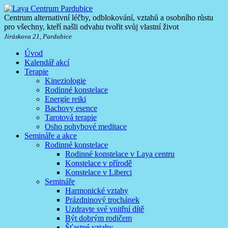
Centrum alternativní léčby, odblokování, vztahů a osobního růstu
pro všechny, kteří našli odvahu tvořit svůj vlastní život
Jiráskova 21, Pardubice
Úvod
Kalendář akcí
Terapie
Kineziologie
Rodinné konstelace
Energie reiki
Bachovy esence
Tarotová terapie
Osho pohybové meditace
Semináře a akce
Rodinné konstelace
Rodinné konstelace v Laya centru
Konstelace v přírodě
Konstelace v Liberci
Semináře
Harmonické vztahy
Prázdninový trochánek
Uzdravte své vnitřní dítě
Být dobrým rodičem
Šťastné vztahy