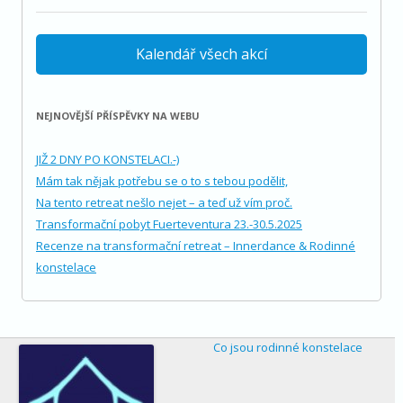
Kalendář všech akcí
NEJNOVĚJŠÍ PŘÍSPĚVKY NA WEBU
JIŽ 2 DNY PO KONSTELACI.-)
Mám tak nějak potřebu se o to s tebou podělit,
Na tento retreat nešlo nejet – a teď už vím proč.
Transformační pobyt Fuerteventura 23.-30.5.2025
Recenze na transformační retreat – Innerdance & Rodinné
konstelace
Co jsou rodinné konstelace