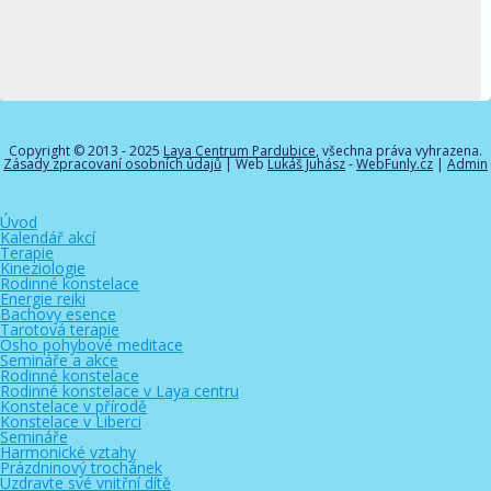
Copyright © 2013 - 2025
Laya Centrum Pardubice
, všechna práva vyhrazena.
Zásady zpracovaní osobních údajů
| Web
Lukáš Juhász
-
WebFunly.cz
|
Admin
Úvod
Kalendář akcí
Terapie
Kineziologie
Rodinné konstelace
Energie reiki
Bachovy esence
Tarotová terapie
Osho pohybové meditace
Semináře a akce
Rodinné konstelace
Rodinné konstelace v Laya centru
Konstelace v přírodě
Konstelace v Liberci
Semináře
Harmonické vztahy
Prázdninový trochánek
Uzdravte své vnitřní dítě