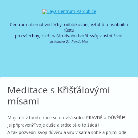
Centrum alternativní léčby, odblokování, vztahů a osobního
růstu
pro všechny, kteří našli odvahu tvořit svůj vlastní život
Jiráskova 21, Pardubice
Meditace s Křišťálovými
mísami
Moji milí v tomto roce se otevírá srdce PRAVDĚ a DŮVĚŘE!
Jsi připraven?Tvoje duše a srdce tě o to žádá !
A tak pozvedni svoji důvěru a víru v sama sobě a přijmi ode