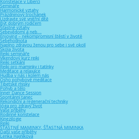
Konstelace v Liberci
Semináře
Harmonické vztahy
Prázdninový trochánek
Uzdravte své vnitřní dítě
Být dobrým rodičem
Šťastné vztahy
Sebevědomí a neb….
Enjoying – nekompromisní štěstí v životě
Sebehodnota
Naplno zdravou ženou pro sebe i své okolí
Škola života
Reiki semináře
Víkendový kurz reiki
Reiki setkání
Reiki pro maminky i tatínky
Meditace a relaxace
Hudba v nás i kolem nás
Osho pohybové meditace
Tibetské misky
Pohyb a tělo
Inner Dance Session
Spontánní tanec
Rekondiční a regenerační techniky
Jóga pro zdravý život
Vaše příběhy
Rodinné konstelace
Kinezilogie
Reiki
ŠŤASTNÉ MAMINKY, ŠŤASTNÁ MIMINKA
Další vaše příběhy
Lenka Hajníková