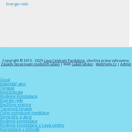
Energie reiki
Copyright © 2013 - 2025
Laya Centrum Pardubice
, všechna práva vyhrazena.
Zásady zpracovaní osobních údajů
| Web
Lukáš Juhász
-
WebFunly.cz
|
Admin
Úvod
Kalendář akcí
Terapie
Kineziologie
Rodinné konstelace
Energie reiki
Bachovy esence
Tarotová terapie
Osho pohybové meditace
Semináře a akce
Rodinné konstelace
Rodinné konstelace v Laya centru
Konstelace v přírodě