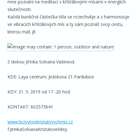
mne pozvání na meditaci s křišťálovými mísami v energiích
skutečnosti.
Každá buněčná částečka těla se rozechvěje a z harmonizuje
ve vibracích křišťálových mís a ty sám poznáš svoji cestu,
kterou máš jít.
S láskou Jiřinka Solvana Vašinová
KDE: Laya centrum; Jiráskova 21 Pardubice
KDY: 31. 5. 2019 od 17 -20 hod.
KONTAKT: 602573641
www.lecivytonkristalovychmis.cz
f.JirinkaSolvanaKristaloveMisy