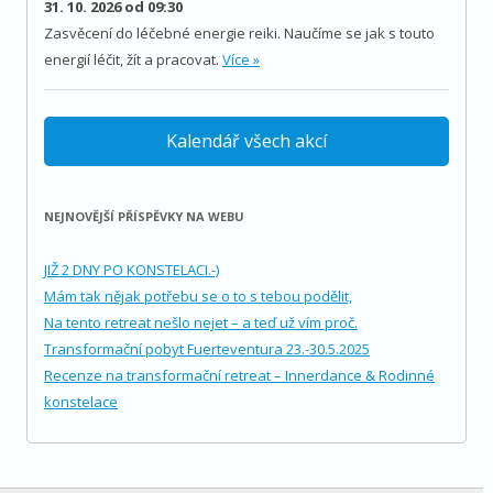
31. 10. 2026 od 09:30
Zasvěcení do léčebné energie reiki. Naučíme se jak s touto
energií léčit, žít a pracovat.
Více »
Kalendář všech akcí
NEJNOVĚJŠÍ PŘÍSPĚVKY NA WEBU
JIŽ 2 DNY PO KONSTELACI.-)
Mám tak nějak potřebu se o to s tebou podělit,
Na tento retreat nešlo nejet – a teď už vím proč.
Transformační pobyt Fuerteventura 23.-30.5.2025
Recenze na transformační retreat – Innerdance & Rodinné
konstelace