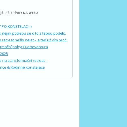
JŠÍ PŘÍSPĚVKY NA WEBU
NY PO KONSTELACI.-)
 nějak potřebu se o to s tebou podělit,
 retreat nešlo nejet – a teď už vím proč.
rmační pobyt Fuerteventura
.2025
 na transformační retreat –
nce & Rodinné konstelace