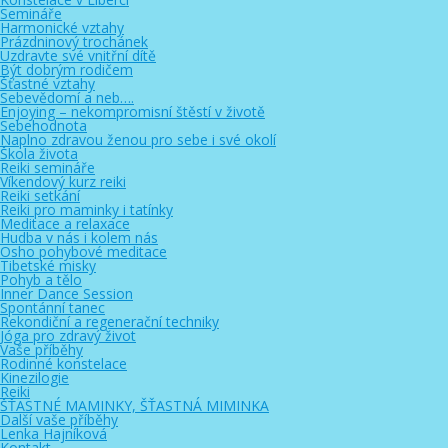
Semináře
Harmonické vztahy
Prázdninový trochánek
Uzdravte své vnitřní dítě
Být dobrým rodičem
Šťastné vztahy
Sebevědomí a neb….
Enjoying – nekompromisní štěstí v životě
Sebehodnota
Naplno zdravou ženou pro sebe i své okolí
Škola života
Reiki semináře
Víkendový kurz reiki
Reiki setkání
Reiki pro maminky i tatínky
Meditace a relaxace
Hudba v nás i kolem nás
Osho pohybové meditace
Tibetské misky
Pohyb a tělo
Inner Dance Session
Spontánní tanec
Rekondiční a regenerační techniky
Jóga pro zdravý život
Vaše příběhy
Rodinné konstelace
Kinezilogie
Reiki
ŠŤASTNÉ MAMINKY, ŠŤASTNÁ MIMINKA
Další vaše příběhy
Lenka Hajníková
Kontakt