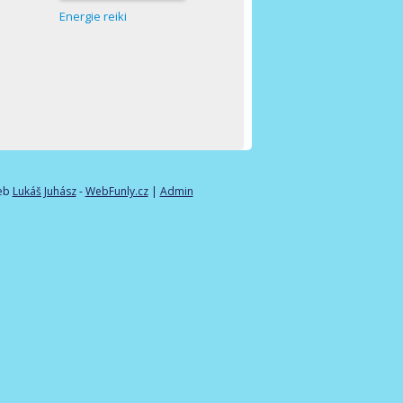
Energie reiki
eb
Lukáš Juhász
-
WebFunly.cz
|
Admin