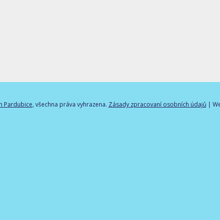
m Pardubice
, všechna práva vyhrazena.
Zásady zpracovaní osobních údajů
| W