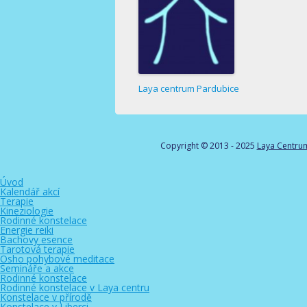
Laya centrum Pardubice
Copyright © 2013 - 2025
Laya Centru
Úvod
Kalendář akcí
Terapie
Kineziologie
Rodinné konstelace
Energie reiki
Bachovy esence
Tarotová terapie
Osho pohybové meditace
Semináře a akce
Rodinné konstelace
Rodinné konstelace v Laya centru
Konstelace v přírodě
Konstelace v Liberci