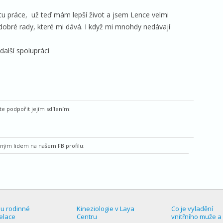
 práce, už teď mám lepší život a jsem Lence velmi
obré rady, které mi dává. I když mi mnohdy nedávají
další spolupráci
e podpořit jejím sdílením:
ěným lidem na našem FB profilu:
ou rodinné
Kineziologie v Laya
Co je vyladění
elace
Centru
vnitřního muže a