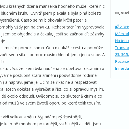
dvou krásných dcer a manželka hodného muže, které nic
 bludném kruhu. Uvnitř jsem plakala a byla plná bolesti.
NEJNOVĚ
ystrašená. Často se mi blokovala krční páteř a
omohly vždy jen na chvilku. Rehabilitační mi vypravovala
JIŽ 2 D
 jsem se objednala a čekala, jestli se začnou dít zázraky
Mám tak
uje.
Na tento
že si musím pomoci sama. Ona mi ukáže cestu a pomůže
Transfo
zpět svou sílu – pomoc musím hledat jen a jen u sebe. A
23.-30.5
bil.
Recenze
stu věcí, že jsem byla naučená se obětovat ostatním a
Innerda
rýváme postupně stará zranění i podvědomé rodinné
ní) a napravujeme je. Učím se říkat ne a respektovat
 letech dokázala vybrečet a říct, co si opravdu myslím.
 lidé okolo odsoudí. Uvědomit si, co skutečně cítím a co
m od mužů ve svém životě oporu po které tolik toužím.
že vidí velkou změnu. Vypadám prý šťastnější,
je ke mně mnohem pozornější, vstřícnější a i děti jsou