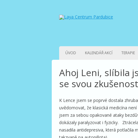
ÚVOD
KALENDÁŘ AKCÍ
TERAPIE
Ahoj Leni, slíbila 
se svou zkušeností
K Lence jsem se poprvé dostala zhruba 
uvědomovat, že klasická medicína není
jsem za sebou opakované ataky bezdův
dokázaly paralyzovat i fyzicky. Ztrácel
nasadila antidepresiva, která potlačila 
takzvaně na autopillota).