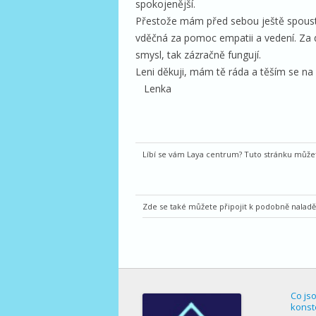
spokojenější.
Přestože mám před sebou ještě spoustu
vděčná za pomoc empatii a vedení. Za d
smysl, tak zázračně fungují.
Leni děkuji, mám tě ráda a těším se na 
Lenka
Líbí se vám Laya centrum? Tuto stránku můžet
Zde se také můžete připojit k podobně nalad
Co js
konst