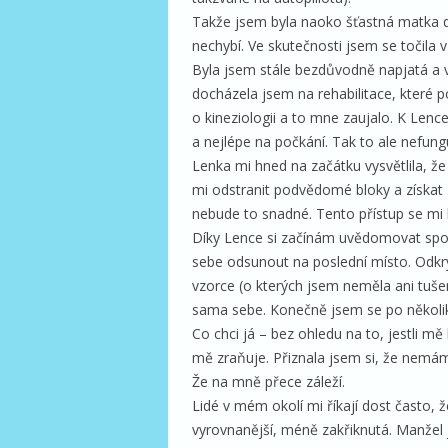
Takže jsem byla naoko šťastná matka 
nechybí. Ve skutečnosti jsem se točila v
Byla jsem stále bezdůvodně napjatá a v
docházela jsem na rehabilitace, které p
o kineziologii a to mne zaujalo. K Lence
a nejlépe na počkání. Tak to ale nefung
Lenka mi hned na začátku vysvětlila, 
mi odstranit podvědomé bloky a získat 
nebude to snadné. Tento přístup se mi lí
Díky Lence si začínám uvědomovat spou
sebe odsunout na poslední místo. Odk
vzorce (o kterých jsem neměla ani tuše
sama sebe. Konečně jsem se po několika
Co chci já – bez ohledu na to, jestli mě
mě zraňuje. Přiznala jsem si, že nemá
Že na mně přece záleží.
Lidé v mém okolí mi říkají dost často, 
vyrovnanější, méně zakřiknutá. Manžel 