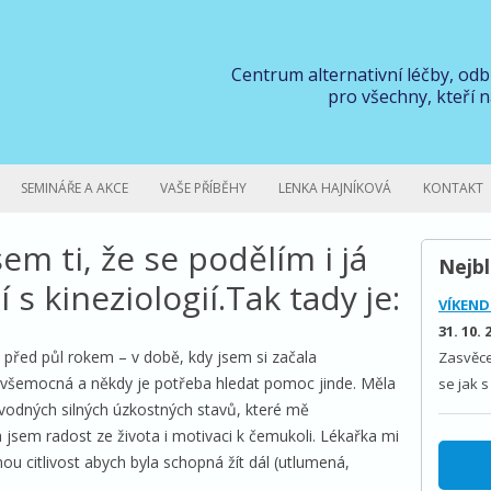
Centrum alternativní léčby, od
pro všechny, kteří n
SEMINÁŘE A AKCE
VAŠE PŘÍBĚHY
LENKA HAJNÍKOVÁ
KONTAKT
jsem ti, že se podělím i já
Nejbl
 s kineziologií.Tak tady je:
VÍKEND
31. 10. 
před půl rokem – v době, kdy jsem si začala
Zasvěce
 všemocná a někdy je potřeba hledat pomoc jinde. Měla
se jak s
odných silných úzkostných stavů, které mě
a jsem radost ze života i motivaci k čemukoli. Lékařka mi
mou citlivost abych byla schopná žít dál (utlumená,